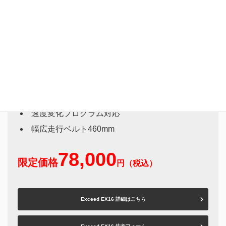
トレッドミルExceed EX16
家庭用ハイエンドモデル
最高速度16km/h
自動傾斜機能搭載
速度変化プログラム対応
幅広走行ベルト460mm
78,000
限定価格
円（税込）
Exceed EX16 詳細はこちら