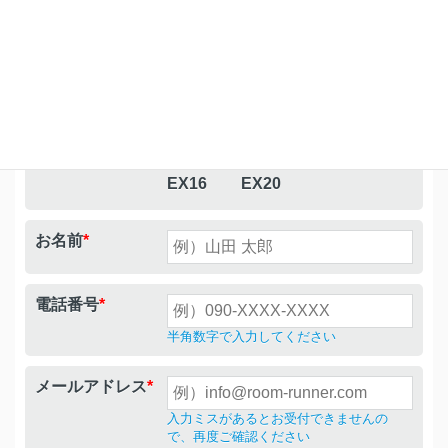
ル希望
希望
希望
対象商品
*
Exceed
Exceed
Exceed
8
EX10
EX14
Exceed
Exceed
EX16
EX20
お名前
*
電話番号
*
半角数字で入力してください
メールアドレス
*
入力ミスがあるとお受付できませんの
で、再度ご確認ください